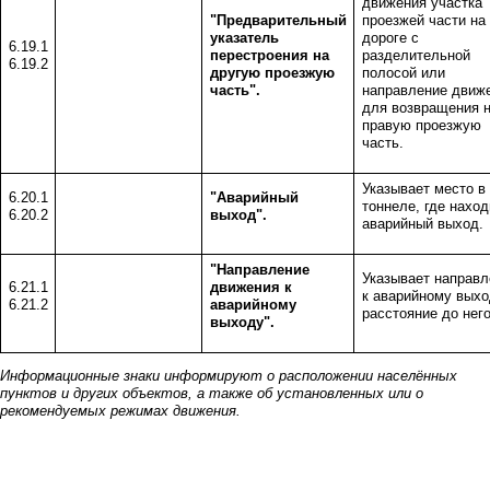
движения участка
"Предварительный
проезжей части на
указатель
дороге с
6.19.1
перестроения на
разделительной
6.19.2
другую проезжую
полосой или
часть".
направление движ
для возвращения 
правую проезжую
часть.
Указывает место в
6.20.1
"Аварийный
тоннеле, где наход
6.20.2
выход".
аварийный выход.
"Направление
Указывает направл
6.21.1
движения к
к аварийному выхо
6.21.2
аварийному
расстояние до него
выходу".
Информационные знаки информируют о расположении населённых
пунктов и других объектов, а также об установленных или о
рекомендуемых режимах движения.