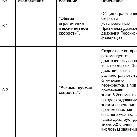
№
Изображение
Название
Пояснение
Общие ограничени
"Общие
скорости,
ограничения
установленные
6.1
максимальной
Правилами дорожн
скорости".
движения Российс
федерации.
Скорость, с которо
рекомендуется
движение на данн
участке дороги. Зо
действия знака
распространяется 
ближайшего
перекрестка, а при
"Рекомендуемая
6.2
применении
скорость".
знака
6.2
совместно
предупреждающи
знаком определяет
протяженностью
опасного участка. 
также действует д
знака
6.2
с иным
числовым значени