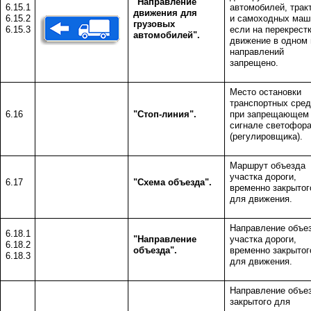
"Направление
6.15.1
автомобилей, трак
движения для
6.15.2
и самоходных маш
грузовых
6.15.3
если на перекрестк
автомобилей".
движение в одном 
направлений
запрещено.
Место остановки
транспортных сред
6.16
"
Стоп-линия
".
при запрещающем
сигнале светофор
(регулировщика).
Маршрут объезда
участка дороги,
6.17
"Схема объезда".
временно закрытог
для движения.
Направление объе
6.18.1
"Направление
участка дороги,
6.18.2
объезда".
временно закрытог
6.18.3
для движения.
Направление объе
закрытого для