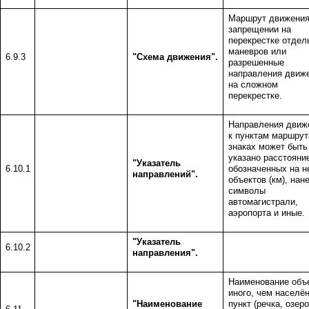
Маршрут движения
запрещении на
перекрестке отдел
маневров или
6.9.3
"Схема движения".
разрешенные
направления движ
на сложном
перекрестке.
Направления движ
к пунктам маршрут
знаках может быть
указано расстояни
"Указатель
6.10.1
обозначенных на н
направлений".
объектов (км), нан
символы
автомагистрали,
аэропорта и иные.
"Указатель
6.10.2
направления".
Наименование объ
иного, чем населё
"Наименование
пункт (речка, озеро