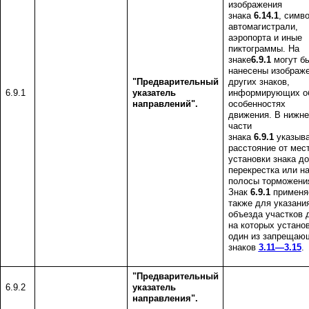
изображения
знака
6.14.1
, симв
автомагистрали,
аэропорта и иные
пиктограммы. На
знаке
6
.9.1
могут б
нанесены изображ
"Предварительный
других знаков,
6.9.1
указатель
информирующих о
направлений".
особенностях
движения. В нижне
части
знака
6.9.1
указыва
расстояние от мес
установки знака до
перекрестка или н
полосы торможени
Знак
6.9.1
применя
также для указани
объезда участков д
на которых устано
один из запрещаю
знаков
3.11—3.15
.
"Предварительный
6.9.2
указатель
направления".