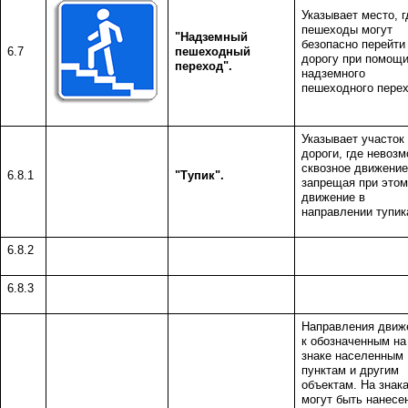
Указывает место, г
пешеходы могут
"Надземный
безопасно перейти
6.7
пешеходный
дорогу при помощ
переход".
надземного
пешеходного перех
Указывает участок
дороги, где невоз
сквозное движение
6.8.1
"Тупик".
запрещая при этом
движение в
направлении тупик
6.8.2
6.8.3
Направления движ
к обозначенным на
знаке населенным
пунктам и другим
объектам. На знак
могут быть нанесе