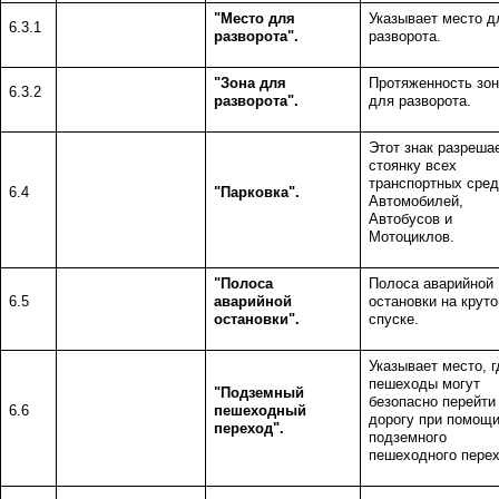
"Место для
Указывает место д
6.3.1
разворота".
разворота.
"Зона для
Протяженность зо
6.3.2
разворота".
для разворота.
Этот знак разреша
стоянку всех
транспортных сред
6.4
"Парковка".
Автомобилей,
Автобусов и
Мотоциклов.
"Полоса
Полоса аварийной
6.5
аварийной
остановки на крут
остановки".
спуске.
Указывает место, г
пешеходы могут
"Подземный
безопасно перейти
6.6
пешеходный
дорогу при помощ
переход".
подземного
пешеходного перех