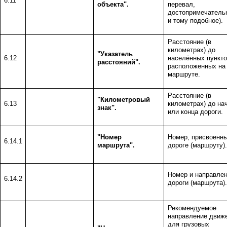
6.11
объекта".
перевал,
достопримечатель
и тому подобное).
Расстояние (в
километрах) до
"Указатель
6.12
населённых пункто
расстояний".
расположенных на
маршруте.
Расстояние (в
"Километровый
6.13
километрах) до на
знак".
или конца дороги.
"Номер
Номер, присвоенн
6.14.1
маршрута".
дороге (маршруту).
Номер и направле
6.14.2
дороги (маршрута).
Рекомендуемое
направление движ
для грузовых